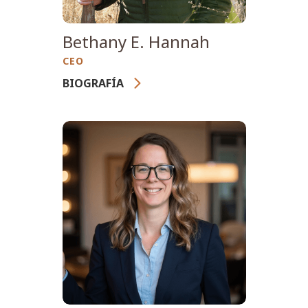
Bethany E. Hannah
CEO
BIOGRAFÍA
Con más de 25 años de
experiencia en gestión
integral de incendios
forestales, liderazgo de
organizaciones sin fines de
lucro y comunicaciones
estratégicas, Bethany
Hannah es la fundadora y
Directora Ejecutiva de
Wildfire International, una