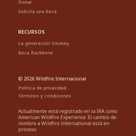
Donar
forestales en supresión,
Solicita una beca
liderazgo y respuesta a
incidentes. Luke es
cofundador y miembro de la
RECURSOS
junta directiva de Grassroots
La generación Smokey
Wildland Firefighters,
Beca Backbone
impulsando la defensa de la
fuerza laboral y el bienestar
de los bomberos. A través de
© 2026 Wildfire Internacional
Wildfire International, se
Política de privacidad
enfoca en la capacitación, el
Términos y condiciones
desarrollo de liderazgo y la
preparación operativa para
Actualmente está registrado en la IRA como
apoyar a comunidades más
American Wildfire Experience. El cambio de
nombre a Wildfire International está en
seguras y resilientes en un
proceso.
entorno global de incendios