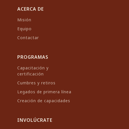
la encuentres bailando salsa,
Aprendizaje para Wildfire
ACERCA DE
estudiando idiomas o
International y
viajando y explorando
Misión
anteriormente fue Jefe de
nuevos lugares.
Equipo
Operaciones para BurnBot.
Contactar
Antes de BurnBot, Luke pasó
seis años como Gerente del
Programa de Incendios para
PROGRAMAS
Mystery Ranch, trabajando
Capacitación y
estrechamente con la
certificación
comunidad de incendios
Cumbres y retiros
forestales para mejorar el
Legados de primera línea
equipo de los bomberos y los
Creación de capacidades
sistemas de apoyo operativo.
También aporta 18 años de
experiencia federal en la
INVOLÚCRATE
lucha contra incendios