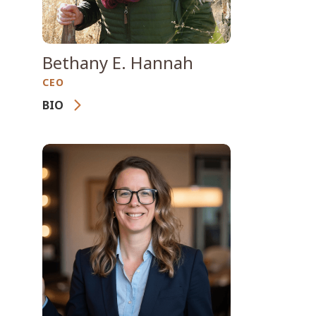
Bethany E. Hannah
CEO
BIO
Mit mehr als 25 Jahren Erfahrung im
integrierten
Vegetationsbrandmanagement, in
der Führung gemeinnütziger
Organisationen und in der
strategischen Kommunikation ist
Bethany Hannah Gründerin und
Chief Executive Officer von Wildfire
International, einer global tätigen