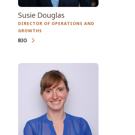
Organisation, die den Aufbau
professioneller
Susie Douglas
Handlungskapazitäten im
DIRECTOR OF OPERATIONS AND
Vegetationsbrandbereich durch
GROWTHS
internationale Ausbildung,
BIO
Führungskräfteentwicklung und
grenzüberschreitenden
Susie Douglas bringt neun Jahre
Wissensaustausch fördert. Ihre
operative Erfahrung im
Laufbahn begann unmittelbar an
Vegetationsbrandeinsatz – unter
der Feuerfront als Hotshot beim
anderem als Rappeller, Hotshot und
U.S. Forest Service und beim Bureau
Crewmitglied – in ihre Rolle als
of Land Management. Diese
Chief Operations Officer ein und
operative Erfahrung prägt bis
verbindet diese mit ausgeprägter
heute ihre strategische Arbeit und
strategischer und organisatorischer
verleiht ihrer Führung besondere
Führungskompetenz. Ihre fachliche
fachliche Glaubwürdigkeit. Zuvor
Grundlage wird durch einen