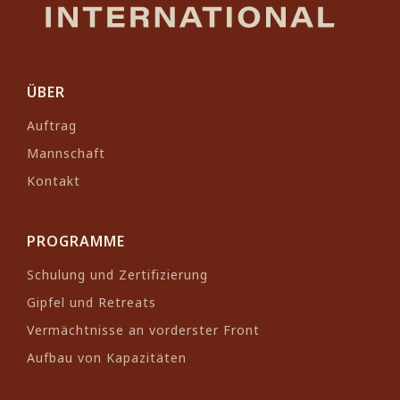
wahrscheinlich beim Salsa-Tanzen,
Vor seiner Zeit bei BurnBot
Sprachenlernen oder auf Reisen, um
verbrachte Luke sechs Jahre als Fire
Neues zu entdecken.
Program Manager bei Mystery
Ranch, wo er eng mit der Fachwelt
ÜBER
der Wald- und
Auftrag
Flächenbrandbekämpfung
Mannschaft
zusammenarbeitete, um die
Kontakt
Ausrüstung der Feuerwehrleute und
die operativen
Unterstützungssysteme zu
PROGRAMME
verbessern. Er verfügt außerdem
Schulung und Zertifizierung
über 18 Jahre Erfahrung in der
Gipfel und Retreats
staatlichen Wald- und
Vermächtnisse an vorderster Front
Flächenbrandbekämpfung, die er in
Aufbau von Kapazitäten
den Bereichen Brandbekämpfung,
Führung und Einsatzmanagement