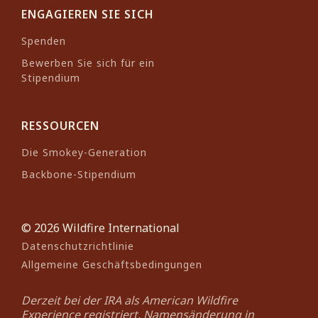
gesammelt hat.
ENGAGIEREN SIE SICH
Spenden
Luke ist Mitbegründer und
Bewerben Sie sich für ein
Vorstandsmitglied von Grassroots
Stipendium
Wildland Firefighters, einer
Organisation, die sich für die
RESSOURCEN
Interessen der Einsatzkräfte und
das Wohlergehen der
Die Smokey-Generation
Feuerwehrleute einsetzt. Über
Backbone-Stipendium
Wildfire International konzentriert
er sich auf Ausbildung,
© 2026 Wildfire International
Führungskräfteentwicklung und
Datenschutzrichtlinie
Einsatzbereitschaft, um sicherere,
Allgemeine Geschäftsbedingungen
widerstandsfähigere
Gemeinschaften in einem
Derzeit bei der IRA als American Wildfire
zunehmend komplexen globalen
Experience registriert. Namensänderung in