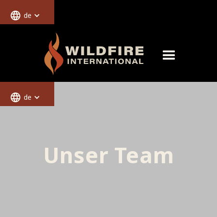
de
de
Unser Team